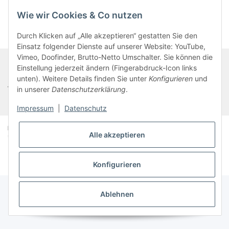
Datenschutzerklärung
Wie wir Cookies & Co nutzen
Durch Klicken auf „Alle akzeptieren“ gestatten Sie den
Einsatz folgender Dienste auf unserer Website: YouTube,
Vimeo, Doofinder, Brutto-Netto Umschalter. Sie können die
Einstellung jederzeit ändern (Fingerabdruck-Icon links
unten). Weitere Details finden Sie unter
Konfigurieren
und
freigeschaltete Inhalte
in unserer
Datenschutzerklärung
.
Impressum
|
Datenschutz
Pool for Nature -
Die Schwimmteichbauer eG © 2025
Alle akzeptieren
* Alle Preise zzgl. gesetzlicher USt., zzgl.
Versand
Design & Umsetzung
Powered by
JTL-Shop
Konfigurieren
Ablehnen