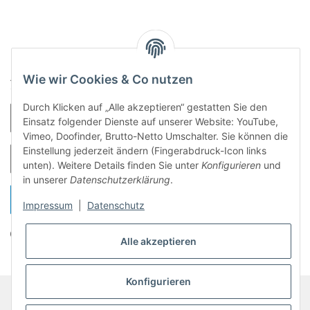
Anmelden für registrierte Kunden
Wie wir Cookies & Co nutzen
Durch Klicken auf „Alle akzeptieren“ gestatten Sie den
E-Mail-Adresse
Einsatz folgender Dienste auf unserer Website: YouTube,
Vimeo, Doofinder, Brutto-Netto Umschalter. Sie können die
Einstellung jederzeit ändern (Fingerabdruck-Icon links
Passwort
unten). Weitere Details finden Sie unter
Konfigurieren
und
in unserer
Datenschutzerklärung
.
Anmelden
Impressum
|
Datenschutz
Passwort vergessen
Alle akzeptieren
Konfigurieren